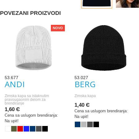
POVEZANI PROIZVODI
NOVO
53.677
53.027
ANDI
BERG
Zimska kapa sa istaknutim
Zimska kapa
pravougaonim delom za
brendiranje
1,40 Є
1,60 Є
Cena sa uslugom brendiranja:
Cena sa uslugom brendiranja:
Na upit!
Na upit!