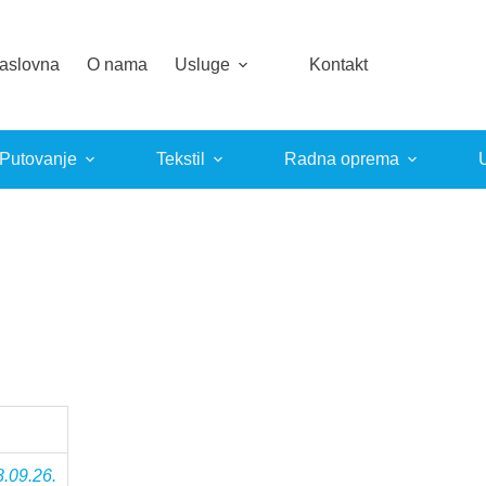
aslovna
O nama
Usluge
Kontakt
 Putovanje
Tekstil
Radna oprema
8.09.26.