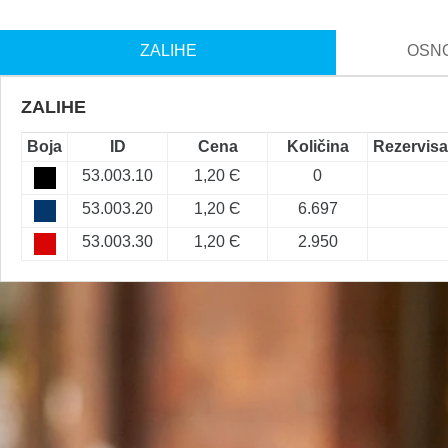
ZALIHE
OSNO
ZALIHE
Boja
ID
Cena
Količina
Rezervis
53.003.10
1,20 Є
0
53.003.20
1,20 Є
6.697
53.003.30
1,20 Є
2.950