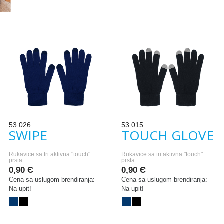
53.026
53.015
SWIPE
TOUCH GLOVE
Rukavice sa tri aktivna "touch"
Rukavice sa tri aktivna "touch"
prsta
prsta
0,90 Є
0,90 Є
Cena sa uslugom brendiranja:
Cena sa uslugom brendiranja:
Na upit!
Na upit!