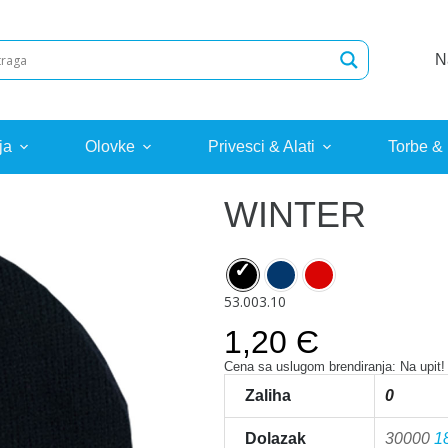
N
ja
Olovke
Privesci & Alati
Torbe &
WINTER
53.003.10
1,20 Є
Cena sa uslugom brendiranja: Na upit!
Zaliha
0
Dolazak
30000
1