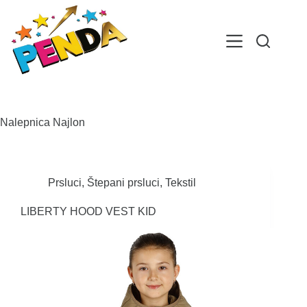
Skip
to
content
Nalepnica
Najlon
Prsluci
,
Štepani prsluci
,
Tekstil
LIBERTY HOOD VEST KID