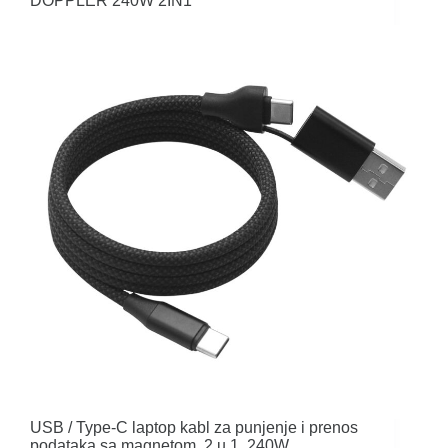
DOPPLER 240W 2IN1
USB / Type-C laptop kabl za punjenje i prenos
podataka sa magnetom, 2 u 1, 240W