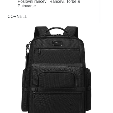
Poslovni rančevi
,
Rančevi
,
Torbe &
Putovanje
CORNELL