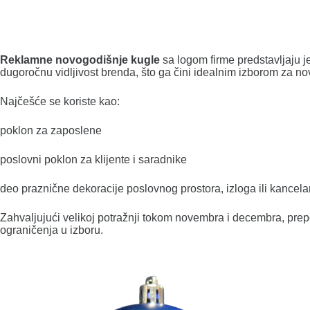
Reklamne novogodišnje kugle
sa logom firme predstavljaju j
dugoročnu vidljivost brenda, što ga čini idealnim izborom za n
Najčešće se koriste kao:
poklon za zaposlene
poslovni poklon za klijente i saradnike
deo praznične dekoracije poslovnog prostora, izloga ili kancelar
Zahvaljujući velikoj potražnji tokom novembra i decembra, pre
ograničenja u izboru.