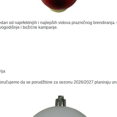
edan od najefektnijih i najlepših vidova prazničnog brendiranja.
ovogodišnje i božićne kampanje.
ija
poručujemo da se porudžbine za sezonu 2026/2027 planiraju una