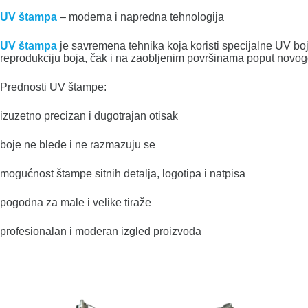
UV štampa
– moderna i napredna tehnologija
UV štampa
je savremena tehnika koja koristi specijalne UV bo
reprodukciju boja, čak i na zaobljenim površinama poput novogo
Prednosti UV štampe:
izuzetno precizan i dugotrajan otisak
boje ne blede i ne razmazuju se
mogućnost štampe sitnih detalja, logotipa i natpisa
pogodna za male i velike tiraže
profesionalan i moderan izgled proizvoda