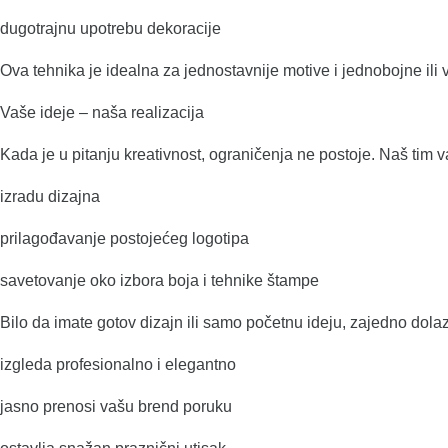
dugotrajnu upotrebu dekoracije
Ova tehnika je idealna za jednostavnije motive i jednobojne ili 
Vaše ideje – naša realizacija
Kada je u pitanju kreativnost, ograničenja ne postoje. Naš tim v
izradu dizajna
prilagođavanje postojećeg logotipa
savetovanje oko izbora boja i tehnike štampe
Bilo da imate gotov dizajn ili samo početnu ideju, zajedno dola
izgleda profesionalno i elegantno
jasno prenosi vašu brend poruku