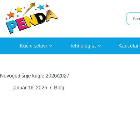
Skip
to
content
Kućni setovi
Tehnologija
Kancelari
Novogodišnje kugle 2026/2027
januar 16, 2026
Blog