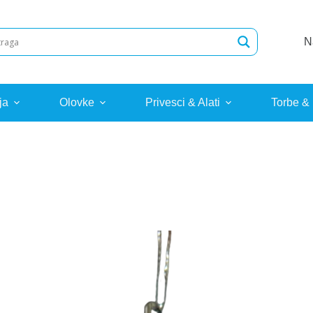
N
ja
Olovke
Privesci & Alati
Torbe &