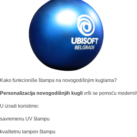
Kako funkcioniše štampa na novogodišnjim kuglama?
Personalizacija novogodišnjih kugli
vrši se pomoću modernih 
U izradi koristimo:
savremenu UV štampu
kvalitetnu tampon štampu