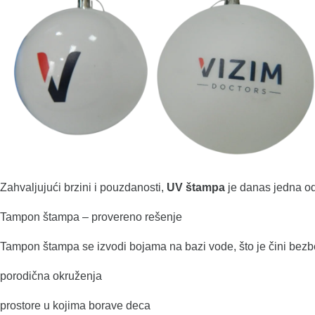
Zahvaljujući brzini i pouzdanosti,
UV štampa
je danas jedna od 
Tampon štampa – provereno rešenje
Tampon štampa se izvodi bojama na bazi vode, što je čini be
porodična okruženja
prostore u kojima borave deca