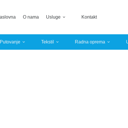
aslovna
O nama
Usluge
Kontakt
 Putovanje
Tekstil
Radna oprema