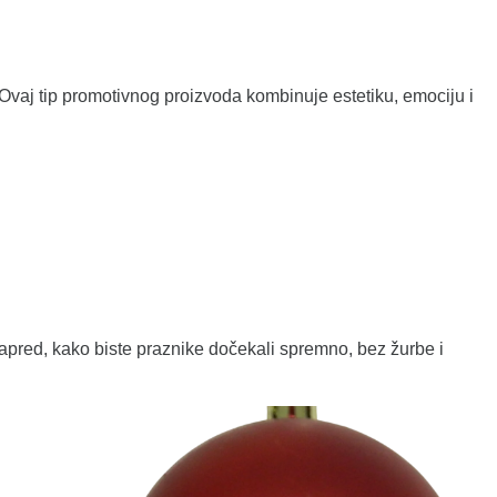
 Ovaj tip promotivnog proizvoda kombinuje estetiku, emociju i
pred, kako biste praznike dočekali spremno, bez žurbe i