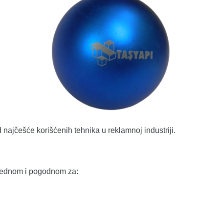
najčešće korišćenih tehnika u reklamnoj industriji.
zbednom i pogodnom za: