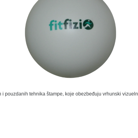
i pouzdanih tehnika štampe, koje obezbeđuju vrhunski vizuelni 