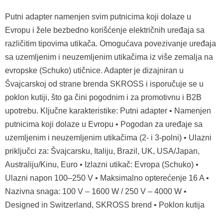
Putni adapter namenjen svim putnicima koji dolaze u
Evropu i žele bezbedno korišćenje električnih uređaja sa
različitim tipovima utikača. Omogućava povezivanje uređaja
sa uzemljenim i neuzemljenim utikačima iz više zemalja na
evropske (Schuko) utičnice. Adapter je dizajniran u
Švajcarskoj od strane brenda SKROSS i isporučuje se u
poklon kutiji, što ga čini pogodnim i za promotivnu i B2B
upotrebu. Ključne karakteristike: Putni adapter • Namenjen
putnicima koji dolaze u Evropu • Pogodan za uređaje sa
uzemljenim i neuzemljenim utikačima (2- i 3-polni) • Ulazni
priključci za: Švajcarsku, Italiju, Brazil, UK, USA/Japan,
Australiju/Kinu, Euro • Izlazni utikač: Evropa (Schuko) •
Ulazni napon 100–250 V • Maksimalno opterećenje 16 A •
Nazivna snaga: 100 V – 1600 W / 250 V – 4000 W •
Designed in Switzerland, SKROSS brend • Poklon kutija