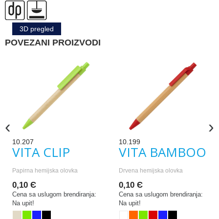
3D pregled
POVEZANI PROIZVODI
‹
›
10.207
10.199
VITA CLIP
VITA BAMBOO
Papirna hemijska olovka
Drvena hemijska olovka
0,10 Є
0,10 Є
Cena sa uslugom brendiranja:
Cena sa uslugom brendiranja:
Na upit!
Na upit!