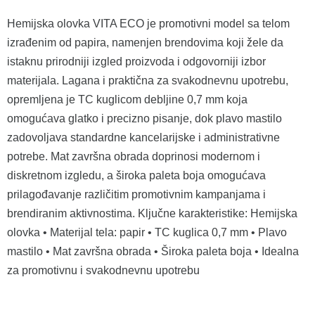
Hemijska olovka VITA ECO je promotivni model sa telom
izrađenim od papira, namenjen brendovima koji žele da
istaknu prirodniji izgled proizvoda i odgovorniji izbor
materijala. Lagana i praktična za svakodnevnu upotrebu,
opremljena je TC kuglicom debljine 0,7 mm koja
omogućava glatko i precizno pisanje, dok plavo mastilo
zadovoljava standardne kancelarijske i administrativne
potrebe. Mat završna obrada doprinosi modernom i
diskretnom izgledu, a široka paleta boja omogućava
prilagođavanje različitim promotivnim kampanjama i
brendiranim aktivnostima. Ključne karakteristike: Hemijska
olovka • Materijal tela: papir • TC kuglica 0,7 mm • Plavo
mastilo • Mat završna obrada • Široka paleta boja • Idealna
za promotivnu i svakodnevnu upotrebu