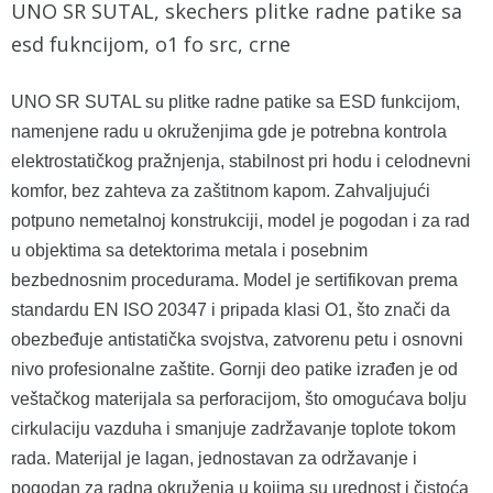
UNO SR SUTAL, skechers plitke radne patike sa
esd fukncijom, o1 fo src, crne
UNO SR SUTAL su plitke radne patike sa ESD funkcijom,
namenjene radu u okruženjima gde je potrebna kontrola
elektrostatičkog pražnjenja, stabilnost pri hodu i celodnevni
komfor, bez zahteva za zaštitnom kapom. Zahvaljujući
potpuno nemetalnoj konstrukciji, model je pogodan i za rad
u objektima sa detektorima metala i posebnim
bezbednosnim procedurama. Model je sertifikovan prema
standardu EN ISO 20347 i pripada klasi O1, što znači da
obezbeđuje antistatička svojstva, zatvorenu petu i osnovni
nivo profesionalne zaštite. Gornji deo patike izrađen je od
veštačkog materijala sa perforacijom, što omogućava bolju
cirkulaciju vazduha i smanjuje zadržavanje toplote tokom
rada. Materijal je lagan, jednostavan za održavanje i
pogodan za radna okruženja u kojima su urednost i čistoća