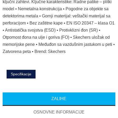
ključni zahtevi. Ključne karakteristike: Radne patike – plitki
model • Nemetalna konstrukcija • Pogodne za objekte sa
detektorima metala • Gornji materijal: veštački materijal sa
perforacijom • Bez zaštitne kape • EN ISO 20347 – klasa O1
• Antistatička svojstva (ESD) • Protivklizni đon (SR) •
Otpornost đona na ulje i goriva (FO) • Skechers uložak od
memorijske pene • Međuđon sa vazdušnim jastukom u peti •
Zatvorena peta • Brend: Skechers
Specifikacije
ZALIHE
OSNOVNE INFORMACIJE