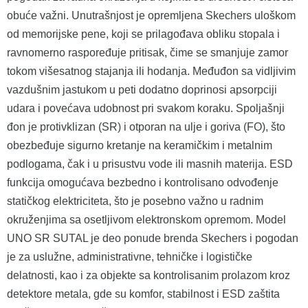
obuće važni. Unutrašnjost je opremljena Skechers uloškom
od memorijske pene, koji se prilagođava obliku stopala i
ravnomerno raspoređuje pritisak, čime se smanjuje zamor
tokom višesatnog stajanja ili hodanja. Međuđon sa vidljivim
vazdušnim jastukom u peti dodatno doprinosi apsorpciji
udara i povećava udobnost pri svakom koraku. Spoljašnji
đon je protivklizan (SR) i otporan na ulje i goriva (FO), što
obezbeđuje sigurno kretanje na keramičkim i metalnim
podlogama, čak i u prisustvu vode ili masnih materija. ESD
funkcija omogućava bezbedno i kontrolisano odvođenje
statičkog elektriciteta, što je posebno važno u radnim
okruženjima sa osetljivom elektronskom opremom. Model
UNO SR SUTAL je deo ponude brenda Skechers i pogodan
je za uslužne, administrativne, tehničke i logističke
delatnosti, kao i za objekte sa kontrolisanim prolazom kroz
detektore metala, gde su komfor, stabilnost i ESD zaštita