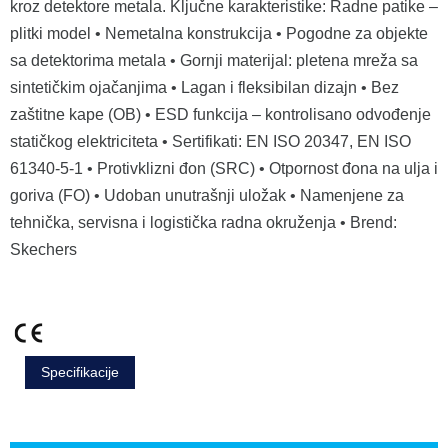
kroz detektore metala. Ključne karakteristike: Radne patike –
plitki model • Nemetalna konstrukcija • Pogodne za objekte
sa detektorima metala • Gornji materijal: pletena mreža sa
sintetičkim ojačanjima • Lagan i fleksibilan dizajn • Bez
zaštitne kape (OB) • ESD funkcija – kontrolisano odvođenje
statičkog elektriciteta • Sertifikati: EN ISO 20347, EN ISO
61340-5-1 • Protivklizni đon (SRC) • Otpornost đona na ulja i
goriva (FO) • Udoban unutrašnji uložak • Namenjene za
tehnička, servisna i logistička radna okruženja • Brend:
Skechers
Specifikacije