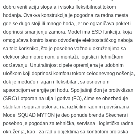
dobru ventilaciju stopala i visoku fleksibilnost tokom
hodanja. Ovakva konstrukcija je pogodna za radna mesta
gde se dugo stoji ili mnogo hoda, jer ne ograničava pokret i
doprinosi smanjenju zamora. Model ima ESD funkciju, koja
omogućava kontrolisano odvođenje elektrostatičkog naboja
sa tela korisnika, što je posebno važno u okruženjima sa
elektronskom opremom, u montaži, logistici i tehničkom
održavanju. Unutrašnjost cipele opremljena je udobnim
uloškom koji doprinosi komforu tokom celodnevnog nošenja,
dok je međuđon lagan i fleksibilan, sa osnovnom
apsorpcijom energije pri hodu. Spoljašnji đon je protivklizan
(SRC) i otporan na ulja i goriva (FO), čime se obezbeđuje
stabilan i siguran oslonac na različitim radnim površinama.
Model SQUAD MYTON je deo ponude brenda Skechers i
posebno je pogodan za tehnička, servisna i logistička radna
okruženja, kao i za rad u objektima sa kontrolom prolaska