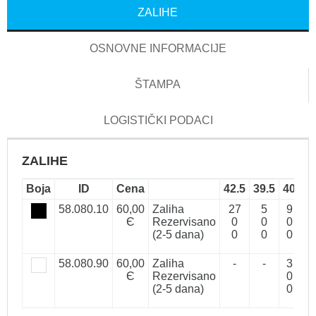
ZALIHE
OSNOVNE INFORMACIJE
ŠTAMPA
LOGISTIČKI PODACI
ZALIHE
Boja
ID
Cena
42.5
39.5
40
41
58.080.10
60,00
Zaliha
27
5
9
10
Є
Rezervisano
0
0
0
0
(2-5 dana)
0
0
0
0
58.080.90
60,00
Zaliha
-
-
3
20
Є
Rezervisano
0
0
(2-5 dana)
0
0