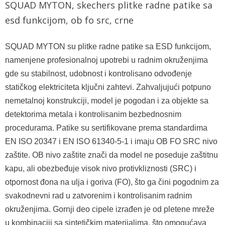
SQUAD MYTON, skechers plitke radne patike sa
esd funkcijom, ob fo src, crne
SQUAD MYTON su plitke radne patike sa ESD funkcijom,
namenjene profesionalnoj upotrebi u radnim okruženjima
gde su stabilnost, udobnost i kontrolisano odvođenje
statičkog elektriciteta ključni zahtevi. Zahvaljujući potpuno
nemetalnoj konstrukciji, model je pogodan i za objekte sa
detektorima metala i kontrolisanim bezbednosnim
procedurama. Patike su sertifikovane prema standardima
EN ISO 20347 i EN ISO 61340-5-1 i imaju OB FO SRC nivo
zaštite. OB nivo zaštite znači da model ne poseduje zaštitnu
kapu, ali obezbeđuje visok nivo protivkliznosti (SRC) i
otpornost đona na ulja i goriva (FO), što ga čini pogodnim za
svakodnevni rad u zatvorenim i kontrolisanim radnim
okruženjima. Gornji deo cipele izrađen je od pletene mreže
u kombinaciji sa sintetičkim materijalima, što omogućava