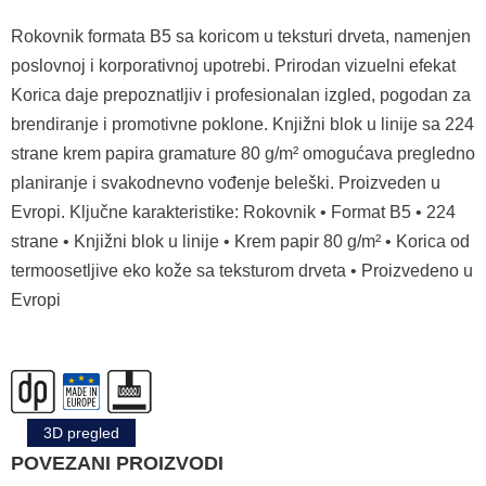
Rokovnik formata B5 sa koricom u teksturi drveta, namenjen
poslovnoj i korporativnoj upotrebi. Prirodan vizuelni efekat
Korica daje prepoznatljiv i profesionalan izgled, pogodan za
brendiranje i promotivne poklone. Knjižni blok u linije sa 224
strane krem papira gramature 80 g/m² omogućava pregledno
planiranje i svakodnevno vođenje beleški. Proizveden u
Evropi. Ključne karakteristike: Rokovnik • Format B5 • 224
strane • Knjižni blok u linije • Krem papir 80 g/m² • Korica od
termoosetljive eko kože sa teksturom drveta • Proizvedeno u
Evropi
3D pregled
POVEZANI PROIZVODI