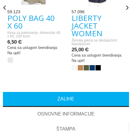
‹
›
59.123
57.096
POLY BAG 40
LIBERTY
X 60
JACKET
WOMEN
Kesa za pakovanje, dimenzije 40
x 60, 100 kom
Ženska jakna sa skidajućom
6,50 Є
kapuljačom
Cena sa uslugom brendiranja:
25,00 Є
Na upit!
Cena sa uslugom brendiranja:
Na upit!
ZALIHE
OSNOVNE INFORMACIJE
ŠTAMPA