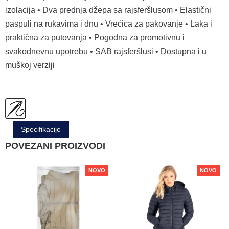
izolacija • Dva prednja džepa sa rajsferšlusom • Elastični
paspuli na rukavima i dnu • Vrećica za pakovanje • Laka i
praktična za putovanja • Pogodna za promotivnu i
svakodnevnu upotrebu • SAB rajsferšlusi • Dostupna i u
muškoj verziji
Specifikacije
POVEZANI PROIZVODI
NOVO
NOVO