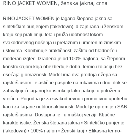
RINO JACKET WOMEN, ženska jakna, crna
RINO JACKET WOMEN je lagana štepana jakna sa
sintetičkim punjenjem (fakedown), dizajnirana u ženskom
kroju koji prati liniju tela i pruža udobnost tokom
svakodnevnog nošenja u prelaznim i umerenim zimskim
uslovima. Kombinuje praktičnost, zaštitu od hladnoće i
moderan izgled. Izrađena je od 100% najlona, sa štepnom
konstrukcijom koja obezbeđuje dobru termo-izolaciju bez
osećaja glomaznosti. Model ima dva prednja džepa sa
rajsferšlusom i elastične paspule na rukavima i dnu, dok se
zahvaljujući laganoj konstrukciji lako pakuje u priloženu
vrećicu. Pogodna je za svakodnevnu i promotivnu upotrebu,
kao i za lagane outdoor aktivnosti. Model je opremljen SAB
rajsferšlusima. Dostupna je i u muškoj verziji. Ključne
karakteristike: Ženska štepana jakna • Sintetičko punjenje
(fakedown) • 100% najlon • Ženski kroj • Efikasna termo-