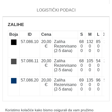
LOGISTIČKI PODACI
ZALIHE
Boja
ID
Cena
S
M
L
XL
57.086.10
20,00
Zaliha
68
132
85
17
Є
Rezervisano
0
0
0
0
(2-5 dana)
0
0
0
0
57.086.11
20,00
Zaliha
68
105
54
26
Є
Rezervisano
0
0
0
0
(2-5 dana)
0
0
0
0
57.086.20
20,00
Zaliha
69
135
96
52
Є
Rezervisano
0
0
0
0
(2-5 dana)
0
0
0
0
Savski Nasip 9a, Beograd, Novi Beograd 11070 |
+ 381
Koristimo kolačiće kako bismo osigurali da vam pružimo