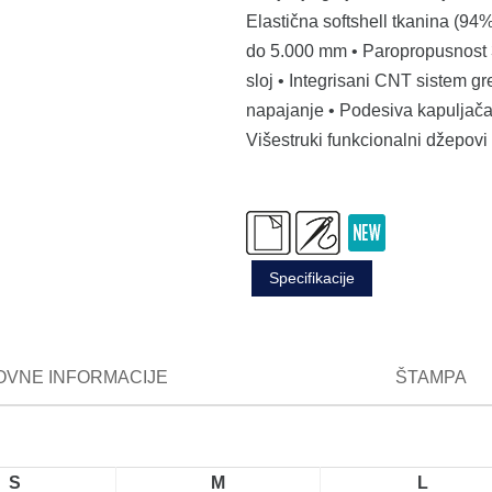
Elastična softshell tkanina (9
do 5.000 mm • Paropropusnost 3
sloj • Integrisani CNT sistem gr
napajanje • Podesiva kapuljača 
Višestruki funkcionalni džepovi 
Specifikacije
VNE INFORMACIJE
ŠTAMPA
S
M
L