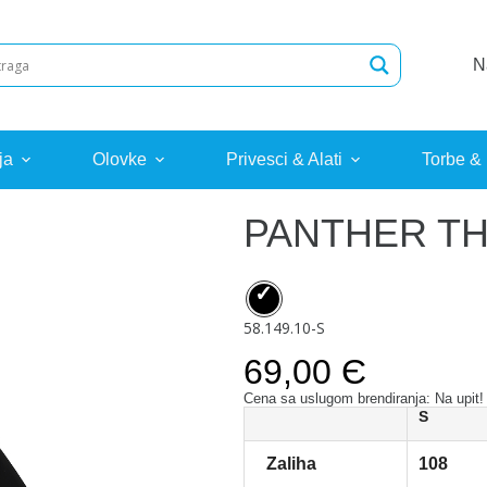
N
ja
Olovke
Privesci & Alati
Torbe &
PANTHER T
58.149.10-S
69,00 Є
Cena sa uslugom brendiranja: Na upit!
S
Zaliha
108