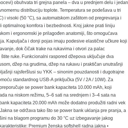
ocevi) obuhvata tri grejna panela – dva u prednjem delu i jedan
nomernu distribuciju toplote. Temperatura se podešava u tri
 °C) i visoki (50 °C), sa automatskom zaštitom od pregrevanja i
 optimalnog komfora i bezbednosti. Kroj jakne prati liniju
ukom i ergonomski je prilagođen anatomiji, što omogućava
ja. Kapuljača i donji pojas imaju podesive elastične učkure koji
anje, dok čičak trake na rukavima i otvori za palac
 štite ruke. Funkcionalni raspored džepova uključuje dva
usom, džep na grudima, džep na rukavu i praktičan unutrašnji
ljašnji rajsferšlusi su YKK – sinonim pouzdanosti i dugotrajne
pomoću standardnog USB-A priključka (5V / 2A / 10W). Za
 preporučuje se power bank kapaciteta 10.000 mAh, koji
rada na niskom režimu, 5–6 sati na srednjem i 3–4 sata na
bank kapaciteta 20.000 mAh može dodatno produžiti radni vek
Jakna se održava tako što se power bank uklanja pre pranja, a
ašini na blagom programu do 30 °C uz izbegavanje jakog
 karakteristike: Premium ženska softshell radna jakna •