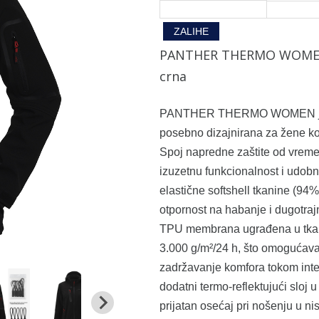
ZALIHE
PANTHER THERMO WOMEN, ž
crna
PANTHER THERMO WOMEN je pre
posebno dizajnirana za žene koj
Spoj napredne zaštite od vreme
izuzetnu funkcionalnost i udobn
elastične softshell tkanine (94%
otpornost na habanje i dugotraj
TPU membrana ugrađena u tkan
3.000 g/m²/24 h, što omogućava 
zadržavanje komfora tokom inte
dodatni termo-reflektujući sloj 
prijatan osećaj pri nošenju u n