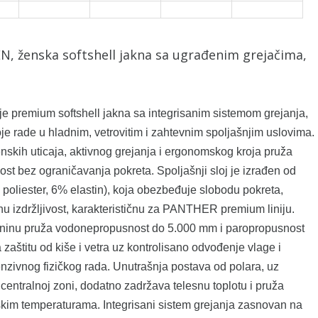
enska softshell jakna sa ugrađenim grejačima,
mium softshell jakna sa integrisanim sistemom grejanja,
e rade u hladnim, vetrovitim i zahtevnim spoljašnjim uslovima.
nskih uticaja, aktivnog grejanja i ergonomskog kroja pruža
ost bez ograničavanja pokreta. Spoljašnji sloj je izrađen od
 poliester, 6% elastin), koja obezbeđuje slobodu pokreta,
nu izdržljivost, karakterističnu za PANTHER premium liniju.
inu pruža vodonepropusnost do 5.000 mm i paropropusnost
zaštitu od kiše i vetra uz kontrolisano odvođenje vlage i
nzivnog fizičkog rada. Unutrašnja postava od polara, uz
u centralnoj zoni, dodatno zadržava telesnu toplotu i pruža
iskim temperaturama. Integrisani sistem grejanja zasnovan na