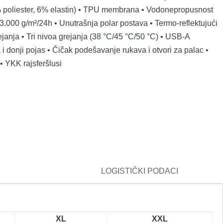
4% poliester, 6% elastin) • TPU membrana • Vodonepropusnost
.000 g/m²/24h • Unutrašnja polar postava • Termo-reflektujući
ejanja • Tri nivoa grejanja (38 °C/45 °C/50 °C) • USB-A
i donji pojas • Čičak podešavanje rukava i otvori za palac •
• YKK rajsferšlusi
LOGISTIČKI PODACI
XL
XXL