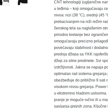
CNT tehnologiji (ugljenične nan
u leđima – koji omogućavaju rav
nivoa: nizi (38 °C), srednji (45
prebacivanjem na niži režim radi
ženskog tela sa naglašenim str
prirodno kretanje bez ograničen
omogućavaju precizno prilagođav
povećavaju stabilnost i dodatno
prednja džepa sa YKK rajsferšl
džep za sitne predmete. Svi spo
izdržljivosti. Jakna se napaja 
optimalan rad sistema grejanja
obezbeđuje do približno 9 sati 
visokom nivou grejanja. Power 
u ekstremno hladnim uslovima. 
pranje je moguće ručno ili u m
savijanja grejnih zona. Ključne