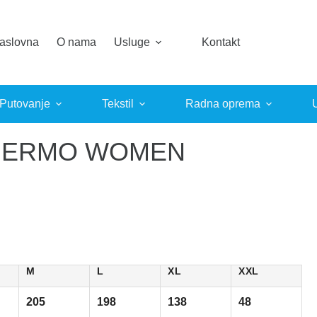
aslovna
O nama
Usluge
Kontakt
 Putovanje
Tekstil
Radna oprema
HERMO WOMEN
M
L
XL
XXL
205
198
138
48