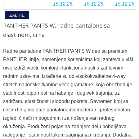
15.12.26.
15.12.26.
15.12.26.
ZALIHE
PANTHER PANTS W, radne pantalone sa
elastinom, crna
Radne pantalone PANTHER PANTS W deo su premium
PANTHER linije, namenjene korisnicima koji zahtevaju viši
nivo izdržljivosti, komfora i funkcionalnosti u zahtevnim
radnim uslovima. Izrađene su od visokokvalitetne 4-way
stretch najlonske tkanine veće gramature, koja obezbeđuje
stabilnost, otpornost na habanje i dug vek trajanja, uz
zadržanu elastičnost i slobodu pokreta. Savremen kroj sa
čistim linijama daje pantalonama moderan i profesionalan
izgled, čineći ih pogodnim i za nošenje van radnog
okruženja. Produženi pojas na zadnjem delu poboljšava
naleganje i stabilnost tokom saginjanja i kretanja. Dodatna