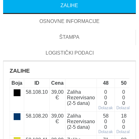
ZALIHE
OSNOVNE INFORMACIJE
ŠTAMPA
LOGISTIČKI PODACI
ZALIHE
Boja
ID
Cena
48
50
58.108.10
39,00
Zaliha
0
0
Є
Rezervisano
0
0
(2-5 dana)
0
0
Dolazak
Dolazak
Do
58.108.20
39,00
Zaliha
58
18
Є
Rezervisano
0
0
(2-5 dana)
0
0
Dolazak
Dolazak
Do