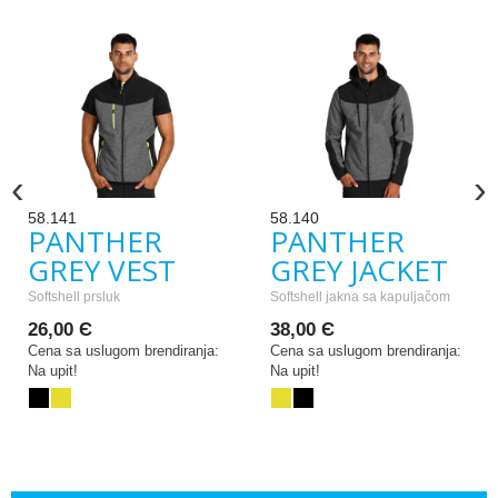
‹
›
58.141
58.140
PANTHER
PANTHER
GREY VEST
GREY JACKET
Softshell prsluk
Softshell jakna sa kapuljačom
26,00 Є
38,00 Є
Cena sa uslugom brendiranja:
Cena sa uslugom brendiranja:
Na upit!
Na upit!