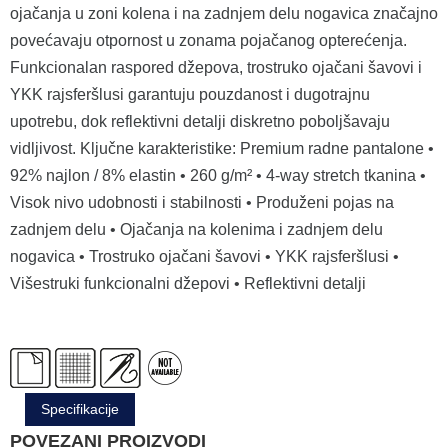
ojačanja u zoni kolena i na zadnjem delu nogavica značajno
povećavaju otpornost u zonama pojačanog opterećenja.
Funkcionalan raspored džepova, trostruko ojačani šavovi i
YKK rajsferšlusi garantuju pouzdanost i dugotrajnu
upotrebu, dok reflektivni detalji diskretno poboljšavaju
vidljivost. Ključne karakteristike: Premium radne pantalone •
92% najlon / 8% elastin • 260 g/m² • 4-way stretch tkanina •
Visok nivo udobnosti i stabilnosti • Produženi pojas na
zadnjem delu • Ojačanja na kolenima i zadnjem delu
nogavica • Trostruko ojačani šavovi • YKK rajsferšlusi •
Višestruki funkcionalni džepovi • Reflektivni detalji
Specifikacije
POVEZANI PROIZVODI