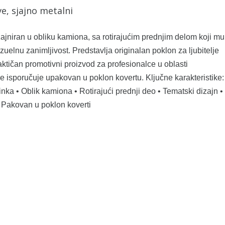
e, sjajno metalni
zajniran u obliku kamiona, sa rotirajućim prednjim delom koji mu
zuelnu zanimljivost. Predstavlja originalan poklon za ljubitelje
aktičan promotivni proizvod za profesionalce u oblasti
 se isporučuje upakovan u poklon kovertu. Ključne karakteristike:
nka • Oblik kamiona • Rotirajući prednji deo • Tematski dizajn •
 Pakovan u poklon koverti