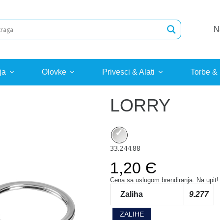
N
ja
Olovke
Privesci & Alati
Torbe &
LORRY
33.244.88
1,20 Є
Cena sa uslugom brendiranja: Na upit!
Zaliha
9.277
ZALIHE