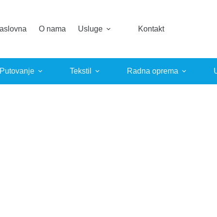
aslovna
O nama
Usluge
Kontakt
 Putovanje
Tekstil
Radna oprema