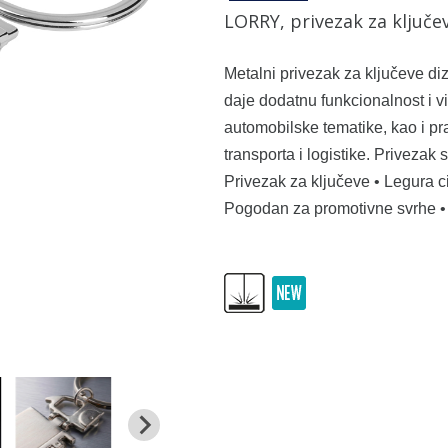
LORRY, privezak za ključev
Metalni privezak za ključeve di
daje dodatnu funkcionalnost i vi
automobilske tematike, kao i pr
transporta i logistike. Privezak
Privezak za ključeve • Legura ci
Pogodan za promotivne svrhe •