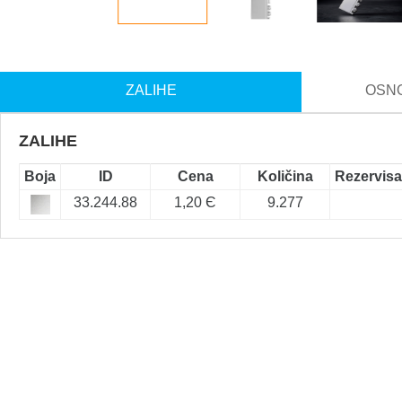
ZALIHE
OSNO
ZALIHE
Boja
ID
Cena
Količina
Rezervis
33.244.88
1,20 Є
9.277