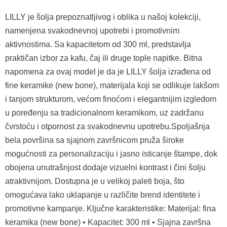
LILLY je šolja prepoznatljivog i oblika u našoj kolekciji,
namenjena svakodnevnoj upotrebi i promotivnim
aktivnostima. Sa kapacitetom od 300 ml, predstavlja
praktičan izbor za kafu, čaj ili druge tople napitke. Bitna
napomena za ovaj model je da je LILLY šolja izrađena od
fine keramike (new bone), materijala koji se odlikuje lakšom
i tanjom strukturom, većom finoćom i elegantnijim izgledom
u poređenju sa tradicionalnom keramikom, uz zadržanu
čvrstoću i otpornost za svakodnevnu upotrebu.Spoljašnja
bela površina sa sjajnom završnicom pruža široke
mogućnosti za personalizaciju i jasno isticanje štampe, dok
obojena unutrašnjost dodaje vizuelni kontrast i čini šolju
atraktivnijom. Dostupna je u velikoj paleti boja, što
omogućava lako uklapanje u različite brend identitete i
promotivne kampanje. Ključne karakteristike: Materijal: fina
keramika (new bone) • Kapacitet: 300 ml • Sjajna završna