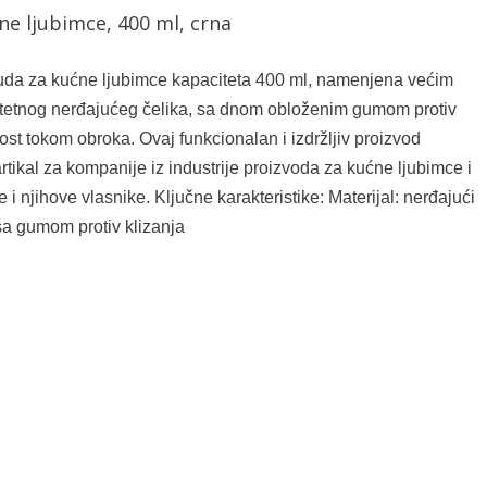
ne ljubimce, 400 ml, crna
da za kućne ljubimce kapaciteta 400 ml, namenjena većim
litetnog nerđajućeg čelika, sa dnom obloženim gumom protiv
ost tokom obroka. Ovaj funkcionalan i izdržljiv proizvod
rtikal za kompanije iz industrije proizvoda za kućne ljubimce i
 njihove vlasnike. Ključne karakteristike: Materijal: nerđajući
 sa gumom protiv klizanja