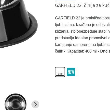
GARFIELD 22, činija za kuć
GARFIELD 22 je praktična posu
ljubimcima. Izrađena je od kva
klizanja, što obezbeđuje stabiln
predstavlja idealan promotivni a
kampanje usmerene na ljubimce i
čelik • Kapacitet: 400 ml • Dno