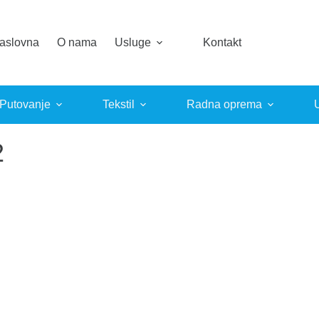
aslovna
O nama
Usluge
Kontakt
 Putovanje
Tekstil
Radna oprema
2