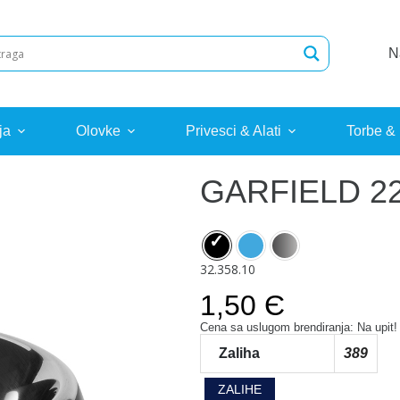
N
ja
Olovke
Privesci & Alati
Torbe &
GARFIELD 2
32.358.10
1,50 Є
Cena sa uslugom brendiranja: Na upit!
Zaliha
389
ZALIHE