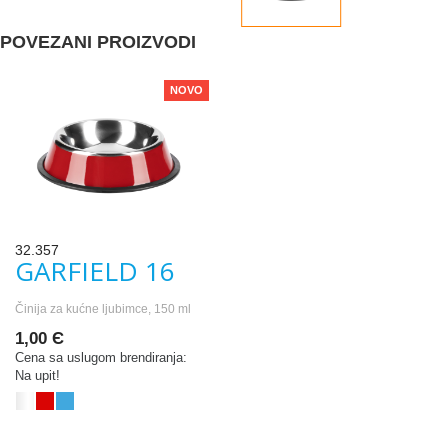
POVEZANI PROIZVODI
NOVO
32.357
GARFIELD 16
Činija za kućne ljubimce, 150 ml
1,00 Є
Cena sa uslugom brendiranja:
Na upit!