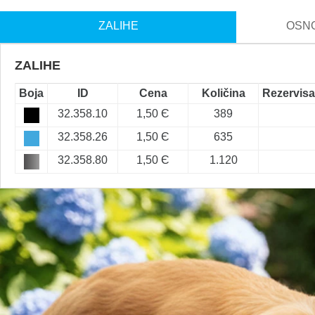
ZALIHE
OSNO
ZALIHE
Boja
ID
Cena
Količina
Rezervis
32.358.10
1,50 Є
389
32.358.26
1,50 Є
635
32.358.80
1,50 Є
1.120