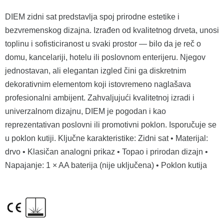
DIEM zidni sat predstavlja spoj prirodne estetike i
bezvremenskog dizajna. Izrađen od kvalitetnog drveta, unosi
toplinu i sofisticiranost u svaki prostor — bilo da je reč o
domu, kancelariji, hotelu ili poslovnom enterijeru. Njegov
jednostavan, ali elegantan izgled čini ga diskretnim
dekorativnim elementom koji istovremeno naglašava
profesionalni ambijent. Zahvaljujući kvalitetnoj izradi i
univerzalnom dizajnu, DIEM je pogodan i kao
reprezentativan poslovni ili promotivni poklon. Isporučuje se
u poklon kutiji. Ključne karakteristike: Zidni sat • Materijal:
drvo • Klasičan analogni prikaz • Topao i prirodan dizajn •
Napajanje: 1 × AA baterija (nije uključena) • Poklon kutija