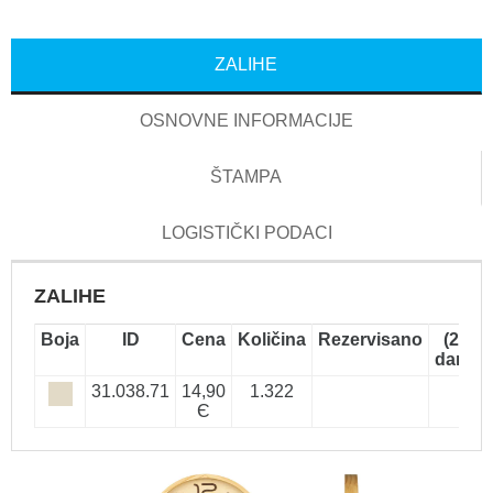
ZALIHE
OSNOVNE INFORMACIJE
ŠTAMPA
LOGISTIČKI PODACI
ZALIHE
Boja
ID
Cena
Količina
Rezervisano
(2-5
dana)
31.038.71
14,90
1.322
Є