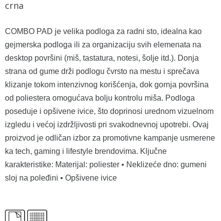
crna
COMBO PAD je velika podloga za radni sto, idealna kao
gejmerska podloga ili za organizaciju svih elemenata na
desktop površini (miš, tastatura, notesi, šolje itd.). Donja
strana od gume drži podlogu čvrsto na mestu i sprečava
klizanje tokom intenzivnog korišćenja, dok gornja površina
od poliestera omogućava bolju kontrolu miša. Podloga
poseduje i opšivene ivice, što doprinosi urednom vizuelnom
izgledu i većoj izdržljivosti pri svakodnevnoj upotrebi. Ovaj
proizvod je odličan izbor za promotivne kampanje usmerene
ka tech, gaming i lifestyle brendovima. Ključne
karakteristike: Materijal: poliester • Neklizeće dno: gumeni
sloj na poleđini • Opšivene ivice