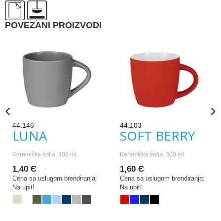
POVEZANI PROIZVODI
‹
›
44.146
44.103
LUNA
SOFT BERRY
Keramička šolja, 300 ml
Keramička šolja, 300 ml
1,40 Є
1,60 Є
Cena sa uslugom brendiranja:
Cena sa uslugom brendiranja:
Na upit!
Na upit!