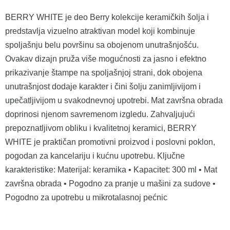
BERRY WHITE je deo Berry kolekcije keramičkih šolja i
predstavlja vizuelno atraktivan model koji kombinuje
spoljašnju belu površinu sa obojenom unutrašnjošću.
Ovakav dizajn pruža više mogućnosti za jasno i efektno
prikazivanje štampe na spoljašnjoj strani, dok obojena
unutrašnjost dodaje karakter i čini šolju zanimljivijom i
upečatljivijom u svakodnevnoj upotrebi. Mat završna obrada
doprinosi njenom savremenom izgledu. Zahvaljujući
prepoznatljivom obliku i kvalitetnoj keramici, BERRY
WHITE je praktičan promotivni proizvod i poslovni poklon,
pogodan za kancelariju i kućnu upotrebu. Ključne
karakteristike: Materijal: keramika • Kapacitet: 300 ml • Mat
završna obrada • Pogodno za pranje u mašini za sudove •
Pogodno za upotrebu u mikrotalasnoj pećnic