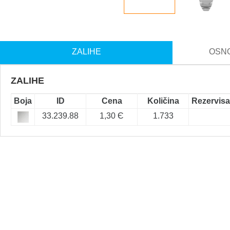
ZALIHE
OSNO
ZALIHE
Boja
ID
Cena
Količina
Rezervis
33.239.88
1,30 Є
1.733