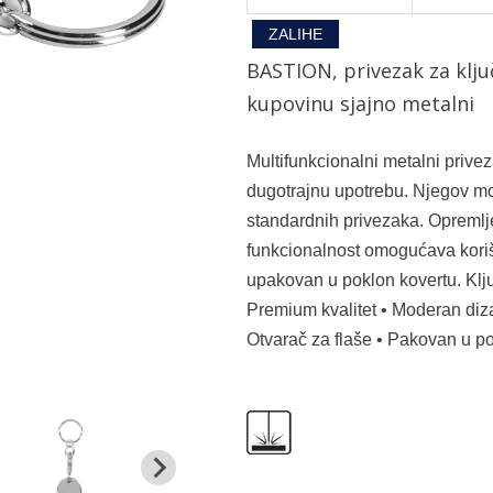
ZALIHE
BASTION, privezak za klju
kupovinu sjajno metalni
Multifunkcionalni metalni prive
dugotrajnu upotrebu. Njegov mo
standardnih privezaka. Opremlj
funkcionalnost omogućava korišć
upakovan u poklon kovertu. Klju
Premium kvalitet • Moderan diza
Otvarač za flaše • Pakovan u po