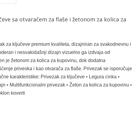
čeve sa otvaračem za flaše i žetonom za kolica za
zak za ključeve premium kvaliteta, dizajniran za svakodnevnu i
deran i nesvakidašnji dizajn vizuelno ga izdvaja od
en je žetonom za kolica za kupovinu, dok dodatna
enje priveska i kao otvarača za flaše. Privezak se isporučuje
čne karakteristike: Privezak za ključeve • Legura cinka •
jn • Multifunkcionalni privezak • Žeton za kolica za kupovinu •
klon koverti