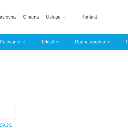
aslovna
O nama
Usluge
Kontakt
 Putovanje
Tekstil
Radna oprema
09.26.