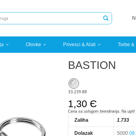
N
ja
Olovke
Privesci & Alati
Torbe &
BASTION
33.239.88
1,30 Є
Cena sa uslugom brendiranja: Na upit!
Zaliha
1.733
Dolazak
5000
09.