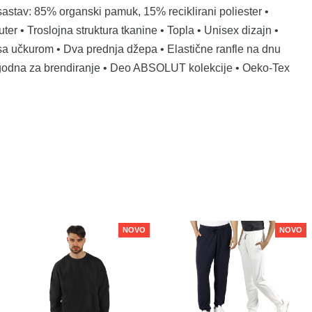
 sastav: 85% organski pamuk, 15% reciklirani poliester •
ter • Troslojna struktura tkanine • Topla • Unisex dizajn •
 sa učkurom • Dva prednja džepa • Elastične ranfle na dnu
Pogodna za brendiranje • Deo ABSOLUT kolekcije • Oeko-Tex
NOVO
NOVO