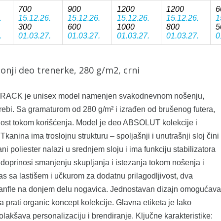
700
900
1200
1200
6
.
15.12.26.
15.12.26.
15.12.26.
15.12.26.
1
300
600
1000
800
5
.
01.03.27.
01.03.27.
01.03.27.
01.03.27.
0
nji deo trenerke, 280 g/m2, crni
TRACK je unisex model namenjen svakodnevnom nošenju,
trebi. Sa gramaturom od 280 g/m² i izrađen od brušenog futera,
lnost tokom korišćenja. Model je deo ABSOLUT kolekcije i
kanina ima troslojnu strukturu – spoljašnji i unutrašnji sloj čini
ni poliester nalazi u srednjem sloju i ima funkciju stabilizatora
 doprinosi smanjenju skupljanja i istezanja tokom nošenja i
as sa lastišem i učkurom za dodatnu prilagodljivost, dva
 ranfle na donjem delu nogavica. Jednostavan dizajn omogućava
a prati organic koncept kolekcije. Glavna etiketa je lako
 olakšava personalizaciju i brendiranje. Ključne karakteristike: