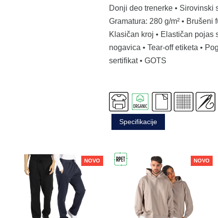
Donji deo trenerke • Sirovinski
Gramatura: 280 g/m² • Brušeni fu
Klasičan kroj • Elastičan pojas
nogavica • Tear-off etiketa • 
sertifikat • GOTS
Specifikacije
NOVO
NOVO