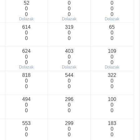
52
0
0
0
0
0
0
0
0
Dolazak
Dolazak
Dolazak
614
319
65
0
0
0
0
0
0
624
403
109
0
0
0
0
0
0
Dolazak
Dolazak
Dolazak
818
544
322
0
0
0
0
0
0
494
296
100
0
0
0
0
0
0
553
299
183
0
0
0
0
0
0