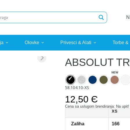
N
ja
Olovke
Privesci & Alati
Torbe &
ABSOLUT T
58.104.10-XS
12,50 Є
Cena sa uslugom brendiranja: Na upit!
XS
Zaliha
166