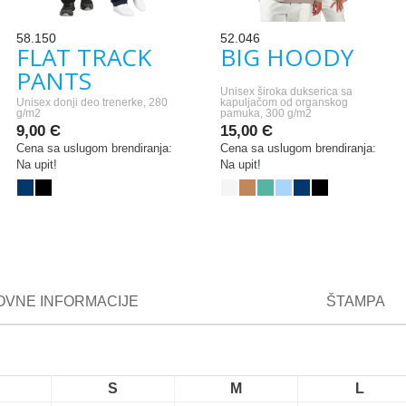
58.150
52.046
FLAT TRACK
BIG HOODY
PANTS
Unisex široka dukserica sa
Unisex donji deo trenerke, 280
kapuljačom od organskog
g/m2
pamuka, 300 g/m2
9,00 Є
15,00 Є
Cena sa uslugom brendiranja:
Cena sa uslugom brendiranja:
Na upit!
Na upit!
VNE INFORMACIJE
ŠTAMPA
S
M
L