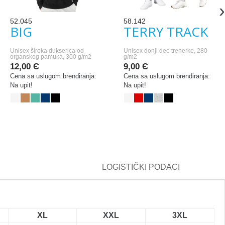
›
52.045
58.142
BIG
TERRY TRACK
Unisex široka dukserica od
Unisex donji deo trenerke, 280
organskog pamuka, 300 g/m2
g/m2
12,00 Є
9,00 Є
Cena sa uslugom brendiranja:
Cena sa uslugom brendiranja:
Na upit!
Na upit!
LOGISTIČKI PODACI
XL
XXL
3XL