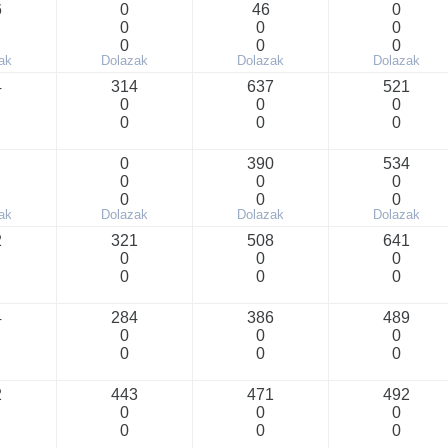
6
0
46
0
0
0
0
0
0
0
ak
Dolazak
Dolazak
Dolazak
4
314
637
521
0
0
0
0
0
0
0
390
534
0
0
0
0
0
0
ak
Dolazak
Dolazak
Dolazak
2
321
508
641
0
0
0
0
0
0
4
284
386
489
0
0
0
0
0
0
2
443
471
492
0
0
0
0
0
0