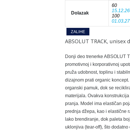
60
15.12.26
Dolazak
100
01.03.27
ZALIHE
ABSOLUT TRACK, unisex do
Donji deo trenerke ABSOLUT 
promotivnoj i korporativnoj upo
pruža udobnost, toplinu i stabi
dizajnom prati organic koncept. T
organski pamuk, dok se reciklira
materijala. Ovakva konstrukcija
pranja. Model ima elastičan poj
prednja džepa, kao i elastične
lako brendiranje, dok paleta boj
uklonjiva (tear-off), što dodatno