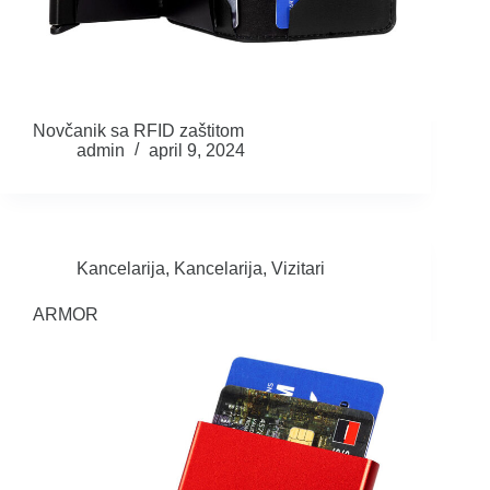
Novčanik sa RFID zaštitom
admin
april 9, 2024
Kancelarija
,
Kancelarija
,
Vizitari
ARMOR