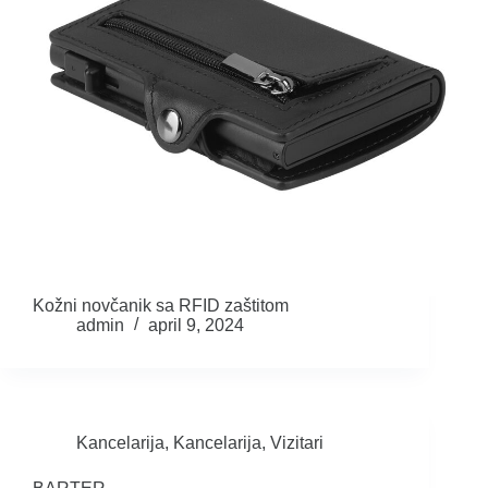
Kožni novčanik sa RFID zaštitom
admin
april 9, 2024
Kancelarija
,
Kancelarija
,
Vizitari