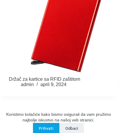
Držač za kartice sa RFID zaštitom
admin
april 9, 2024
Savski Nasip 9a, Beograd, Novi Beograd 11070 |
+ 381
Koristimo kolačiće kako bismo osigurali da vam pružimo
65 33 999 73
|
najbolje iskustvo na našoj veb stranici.
Prihvati
Odbaci
Sva prava zadržana © 2026 Penda doo