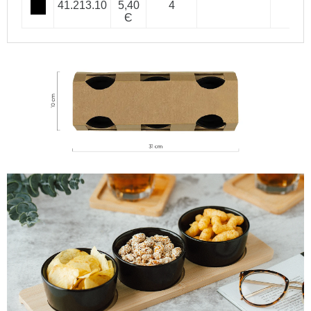
41.213.10
5,40
4
Є