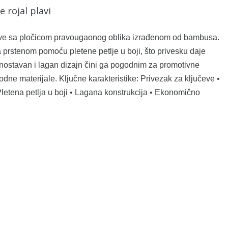
e rojal plavi
ve sa pločicom pravougaonog oblika izrađenom od bambusa.
prstenom pomoću pletene petlje u boji, što privesku daje
dnostavan i lagan dizajn čini ga pogodnim za promotivne
ne materijale. Ključne karakteristike: Privezak za ključeve •
letena petlja u boji • Lagana konstrukcija • Ekonomično