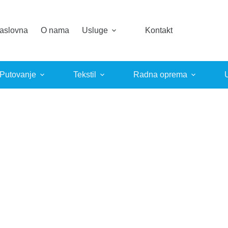
aslovna
O nama
Usluge
Kontakt
 Putovanje
Tekstil
Radna oprema