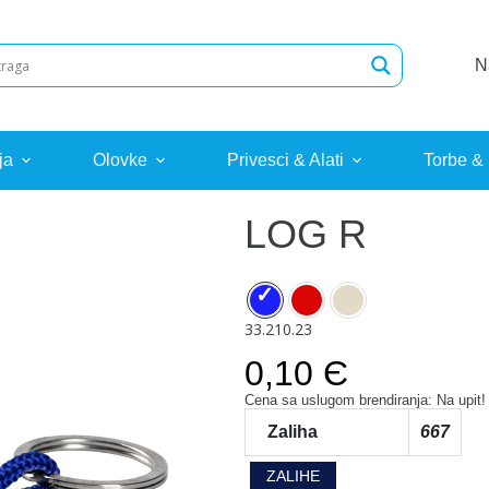
N
ja
Olovke
Privesci & Alati
Torbe &
LOG R
33.210.23
0,10 Є
Cena sa uslugom brendiranja: Na upit!
Zaliha
667
ZALIHE