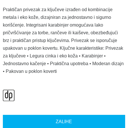
Praktičan privezak za ključeve izrađen od kombinacije
metala i eko kože, dizajniran za jednostavno i sigurno
korišćenje. Integrisani karabinjer omogućava lako
pričvršćivanje za torbe, rančeve ili kaiševe, obezbeđujući
brz i praktičan pristup ključevima. Privezak se isporučuje
upakovan u poklon kovertu. Ključne karakteristike: Privezak
za ključeve • Legura cinka i eko koža • Karabinjer •
Jednostavno kačenje • Praktična upotreba • Moderan dizajn
• Pakovan u poklon koverti
ZALIHE