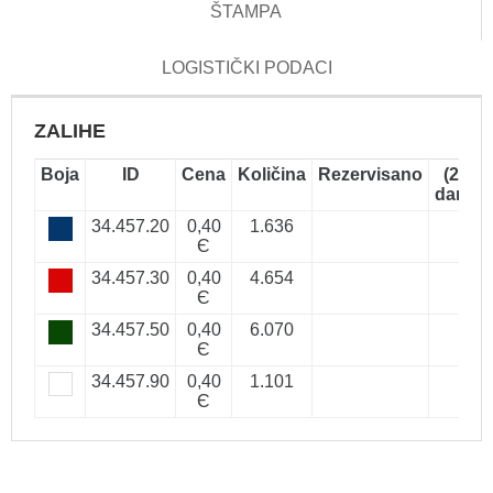
ŠTAMPA
LOGISTIČKI PODACI
ZALIHE
Boja
ID
Cena
Količina
Rezervisano
(2-5
dana)
34.457.20
0,40
1.636
Є
34.457.30
0,40
4.654
Є
34.457.50
0,40
6.070
Є
34.457.90
0,40
1.101
Є