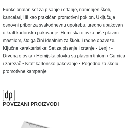
Funkcionalan set za pisanje i crtanje, namenjen školi,
kancelariji ili kao praktičan promotivni poklon. Uključuje
osnovni pribor za svakodnevnu upotrebu, uredno upakovan
u kraft kartonsko pakovanje. Hemijska olovka piše plavim
mastilom, što ga čini idealnim za školu i radne obaveze.
Ključne karakteristike: Set za pisanje i crtanje • Lenjir •
Drvena olovka • Hemijska olovka sa plavom tintom • Gumica
i zarezač • Kraft kartonsko pakovanje • Pogodno za školu i
promotivne kampanje
POVEZANI PROIZVODI